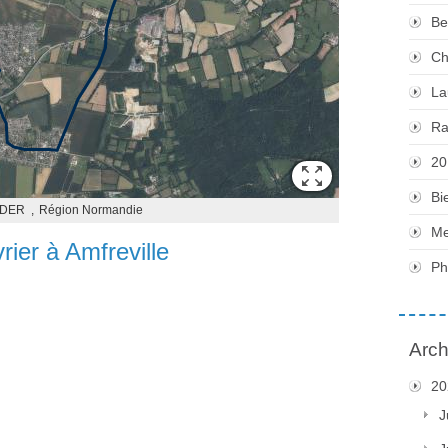
Be
Ch
La
Ra
20
Bi
Me
Ph
Arch
20
J