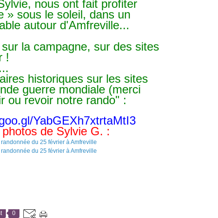
ylvie, nous ont fait profiter
e » sous le soleil, dans un
éable autour d'Amfreville...
 sur la campagne, sur des sites
 !
..
ires historiques sur les sites
nde guerre mondiale (merci
r ou revoir notre rando" :
p.goo.gl/YabGEXh7xtrtaMtI3
 photos de Sylvie G. :
t
0