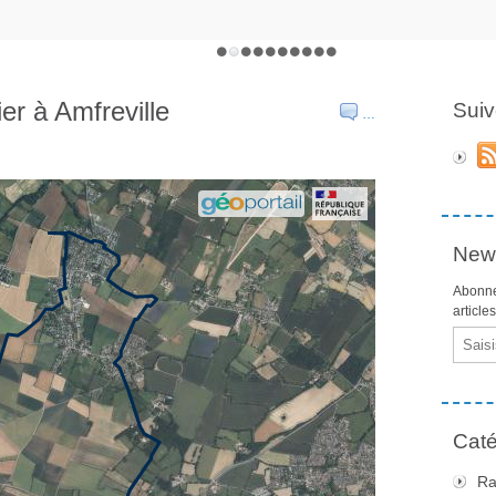
er à Amfreville
Suiv
…
News
Abonne
article
Email
Caté
Ra