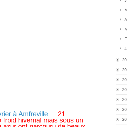
J
M
A
M
F
J
20
20
20
20
20
20
21
e froid hivernal mais sous un
20
eu azur ont parcouru de beaux