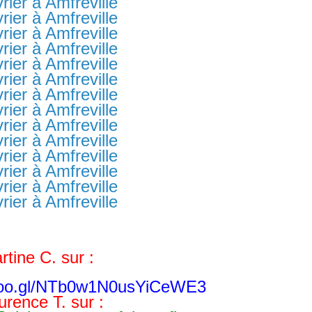
rtine C. sur :
.goo.gl/NTb0w1N0usYiCeWE3
urence T. sur :