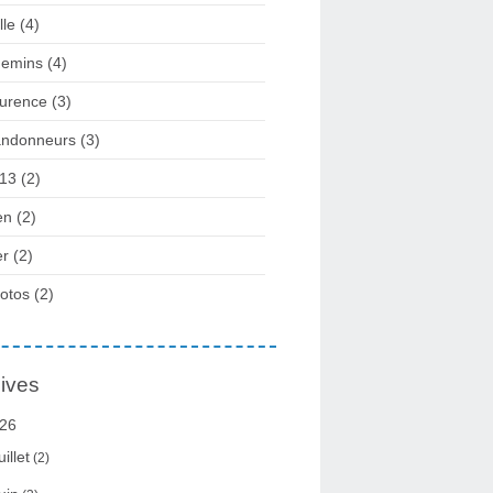
lle
(4)
emins
(4)
urence
(3)
ndonneurs
(3)
13
(2)
en
(2)
r
(2)
otos
(2)
ives
26
uillet
(2)