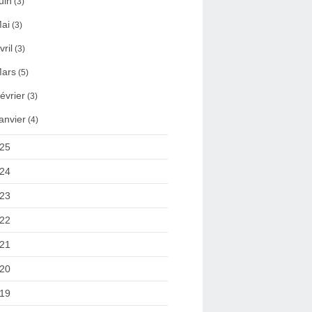
uin
(3)
ai
(3)
vril
(3)
ars
(5)
évrier
(3)
anvier
(4)
25
24
23
22
21
20
19