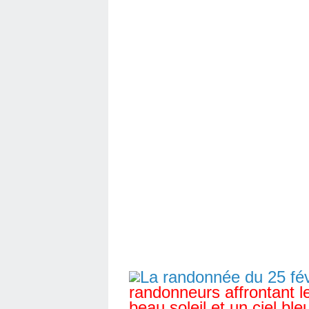
randonneurs affrontant l
beau soleil et un ciel bl