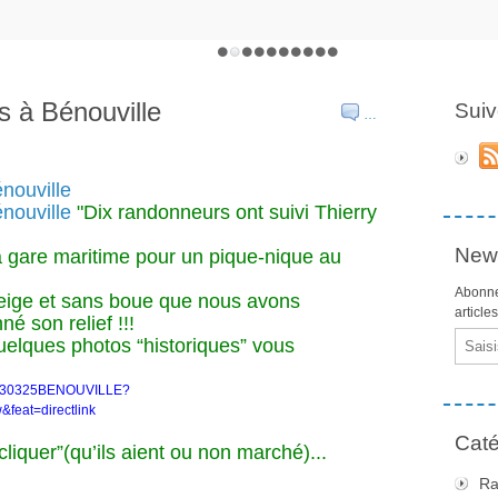
 à Bénouville
Suiv
…
"Dix randonneurs ont suivi Thierry
News
 gare maritime pour un pique-nique au
Abonne
neige et sans boue que nous avons
article
né son relief !!!
Email
uelques photos “historiques” vous
20130325BENOUVILLE?
eat=directlink
Caté
liquer”(qu’ils aient ou non marché)...
Ra