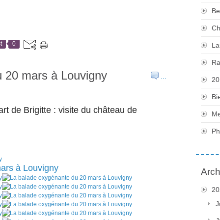
Be
Ch
t
0
La
Ra
u 20 mars à Louvigny
…
20
Bi
t de Brigitte : v
isite du château de
Me
Ph
Arch
20
J