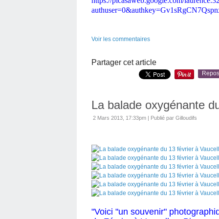
https://picasaweb.google.com/laurence.
authuser=0&authkey=Gv1sRgCN7Qspnx0
Voir les commentaires
Partager cet article
Repos
La balade oxygénante du 
2 Mars 2013, 17:33pm
|
Publié par Gilloudifs
"Voici "un souvenir" photograph