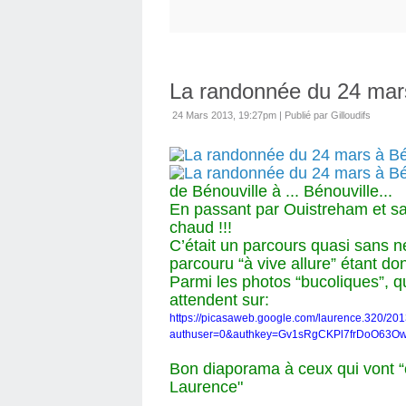
La randonnée du 24 mars
24 Mars 2013, 19:27pm
|
Publié par Gilloudifs
de Bénouville à ... Bénouville...
En passant par Ouistreham et sa
chaud !!!
C’était un parcours quasi sans 
parcouru “à vive allure” étant don
Parmi les photos “bucoliques”, q
attendent sur:
https://picasaweb.google.com/laurence.320/
authuser=0&authkey=Gv1sRgCKPl7frDoO63Ow&f
Bon diaporama à ceux qui vont “c
Laurence"