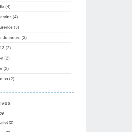
lle
(4)
emins
(4)
urence
(3)
ndonneurs
(3)
13
(2)
en
(2)
r
(2)
otos
(2)
ives
26
uillet
(2)