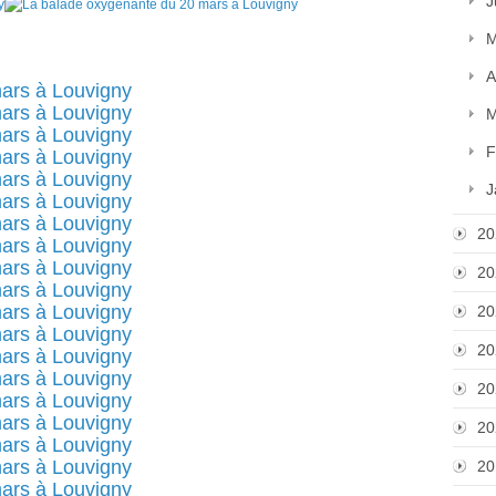
J
M
A
M
F
J
20
20
20
20
20
20
20