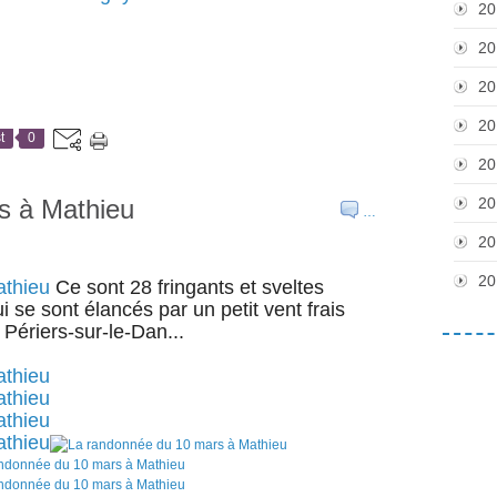
20
20
20
20
t
0
20
s à Mathieu
20
…
20
20
Ce sont 28 fringants et sveltes
se sont élancés par un petit vent frais
Périers-sur-le-Dan...