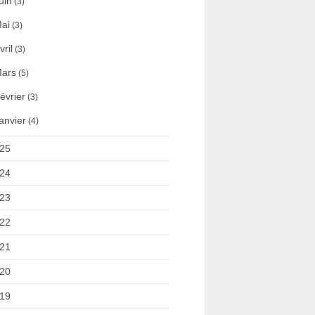
uin
(3)
ai
(3)
vril
(3)
ars
(5)
évrier
(3)
anvier
(4)
25
24
23
22
21
20
19