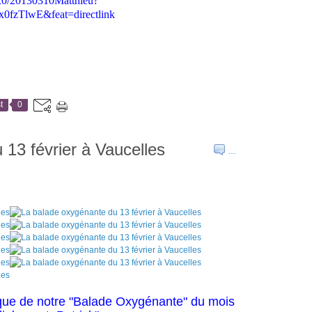
320/20130310Matthieu?
fzTlwE&feat=directlink
t
0
13 février à Vaucelles
…
ique de notre "Balade Oxygénante" du mois