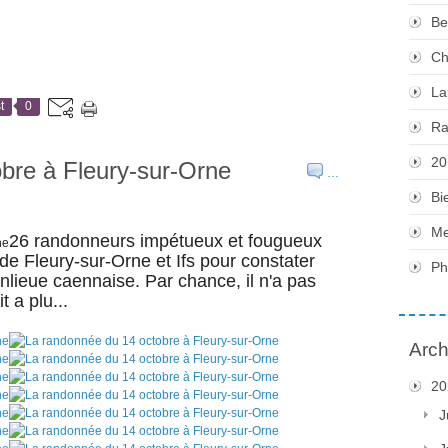
Be
Ch
La
t
0
Ra
20
bre à Fleury-sur-Orne
…
Bi
Me
26 randonneurs impétueux et fougueux
de Fleury-sur-Orne et Ifs pour constater
Ph
anlieue caennaise. Par chance, il n'a pas
t a plu...
Arch
20
J