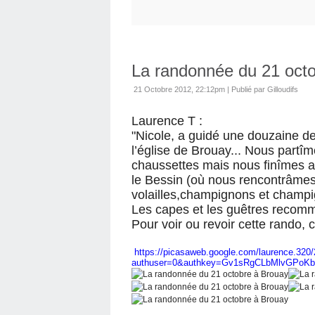
La randonnée du 21 oct
21 Octobre 2012, 22:12pm
|
Publié par Gilloudifs
Laurence T :
"Nicole, a guidé une douzaine d
l’église de Brouay... Nous partîm
chaussettes mais nous finîmes a
le Bessin (où nous rencontrâmes
volailles,champignons et champig
Les capes et les guêtres recomma
Pour voir ou revoir cette rando, c
https://picasaweb.google.com/laurence.32
authuser=0&authkey=Gv1sRgCLbMlvGPoKbwj