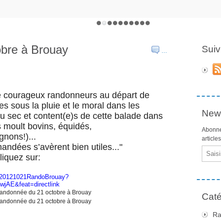
obre à Brouay
Suiv
…
e courageux randonneurs au départ de
es sous la pluie et le moral dans les
News
u sec et content(e)s de cette balade dans
 moult bovins, équidés,
Abonne
nons!)...
article
ndées s’avèrent bien utiles..."
Email
liquez sur:
0/20121021RandoBrouay?
AE&feat=directlink
Caté
Ra