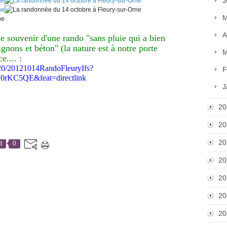
J
M
A
le souvenir d'une rando "sans pluie qui a bien
nons et béton" (la nature est à notre porte
M
e.... :
320/20121014RandoFleuryIfs?
F
0rKC5QE&feat=directlink
J
20
20
20
t
0
20
20
20
20