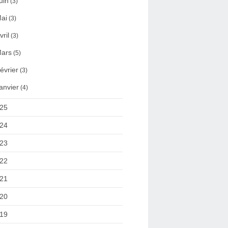
uin
(3)
ai
(3)
vril
(3)
ars
(5)
évrier
(3)
anvier
(4)
25
24
23
22
21
20
19