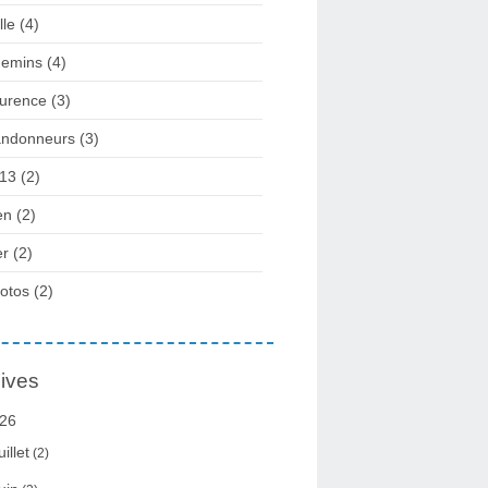
lle
(4)
emins
(4)
urence
(3)
ndonneurs
(3)
13
(2)
en
(2)
r
(2)
otos
(2)
ives
26
uillet
(2)