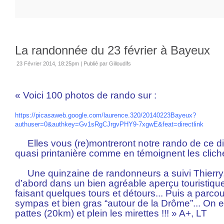
La randonnée du 23 février à Bayeux
23 Février 2014, 18:25pm
|
Publié par Gilloudifs
« Voici 100 photos de rando sur :
https://picasaweb.google.com/laurence.320/20140223Bayeux?
authuser=0&authkey=Gv1sRgCJrgvPHY9-7xgwE&feat=directlink
Elles vous (re)montreront notre rando de ce d
quasi printanière comme en témoignent les cliché
Une quinzaine de randonneurs a suivi Thierry,
d’abord dans un bien agréable aperçu touristiq
faisant quelques tours et détours...
Puis a parcou
sympas et bien gras “autour de la Drôme”... On e
pattes (20km) et plein les mirettes !!! » A+, LT