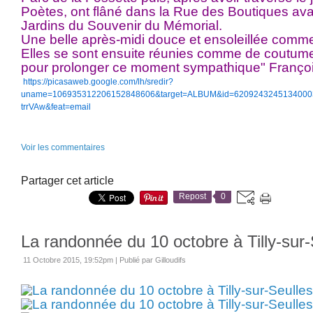
Poètes, ont flâné dans la Rue des Boutiques avan
Jardins du Souvenir du Mémorial.
Une belle après-midi douce et ensoleillée comme
Elles se sont ensuite réunies comme de coutume
pour prolonger ce moment sympathique" Françoi
https://picasaweb.google.com/lh/sredir?
uname=106935312206152848606&target=ALBUM&id=620924324513400
trrVAw&feat=email
Voir les commentaires
Partager cet article
Repost
0
La randonnée du 10 octobre à Tilly-sur-
11 Octobre 2015, 19:52pm
|
Publié par Gilloudifs