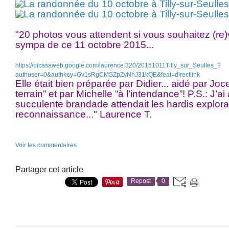
"20 photos vous attendent si vous souhaitez (re)v
sympa de ce 11 octobre 2015...
https://picasaweb.google.com/laurence.320/20151011Tilly_sur_Seulles_?
authuser=0&authkey=Gv1sRgCMSZpZvNhJ31kQE&feat=directlink
Elle était bien préparée par Didier... aidé par Joce
terrain” et par Michelle “à l’intendance”! P.S.: J’a
succulente brandade attendait les hardis explorat
reconnaissance..." Laurence T.
Voir les commentaires
Partager cet article
Repost
0