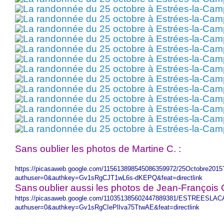
Sans oublier les photos de Martine C. :
https://picasaweb.google.com/115613898545086359972/25Octobre2015
authuser=0&authkey=Gv1sRgCJT1wL6s-dKEPQ&feat=directlink
Sans
oublier aussi les photos de Jean-François G
https://picasaweb.google.com/110351385602447889381/ESTREESL
authuser=0&authkey=Gv1sRgCIePlIva75TtwAE&feat=directlink