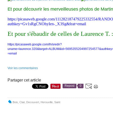
Et pour découvrir les merveilleuses photos de Martin
https://picasaweb.google.com/111282187479225332554/RA
authkey=Gv1sRgCNOhyIen-_X3Sg&feat=email
Et pour s'ébaudir de celles de Laurence T. 
https://picasaweb.google.com/lh/sredir?
uname=laurence.320&target=ALBUM&id=5695355204997254577&authkey
=email
Voir les commentaires
Partager cet article
Repost
0
Bois
,
Clair
,
Decouvert
,
Herouville
,
Saint