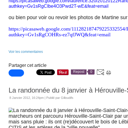
https://picasaweb.google.com/laurence.320/20120122Ra
authkey=Gv1sRgCIbe4O3Pwd2T-wE&feat=email
ou bien pour voir ou revoir les photos de Martine sur
https://picasaweb.google.com/111282187479225332554
authkey=Gv1sRgCOHRs-ez7qfJWQ&feat=email
Voir les commentaires
Partager cet article
Repost
0
La randonnée du 8 janvier à Hérouville-
8 Janvier 2012, 16:24pm
|
Publié par Gilloudifs
marcheurs ont parcouru Hérouville-Saint-Clair par
mais sans pluie : ils ont (re)découvert le bois de Léb
CITIS et les artères de la "ville nouvelle".