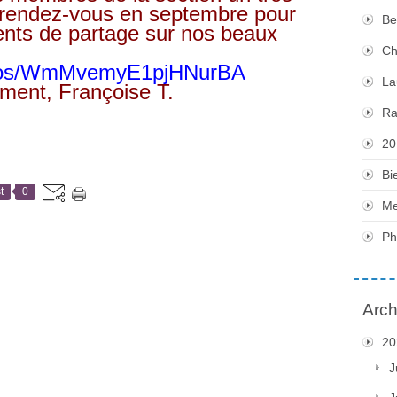
e rendez-vous en septembre pour
Be
ts de partage sur nos beaux
Ch
hotos/WmMvemyE1pjHNurBA
La
ment, Françoise T.
Ra
20
Bi
t
0
Me
Ph
Arch
20
J