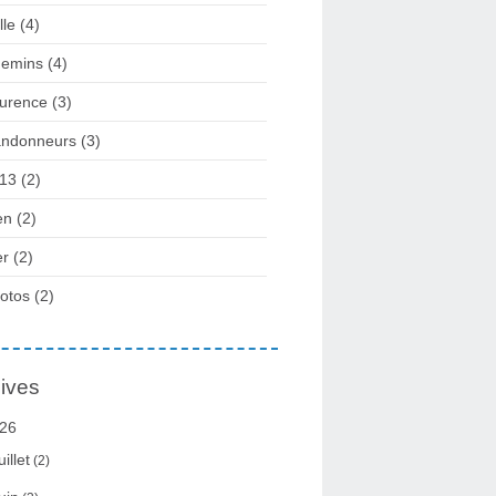
lle
(4)
emins
(4)
urence
(3)
ndonneurs
(3)
13
(2)
en
(2)
r
(2)
otos
(2)
ives
26
uillet
(2)