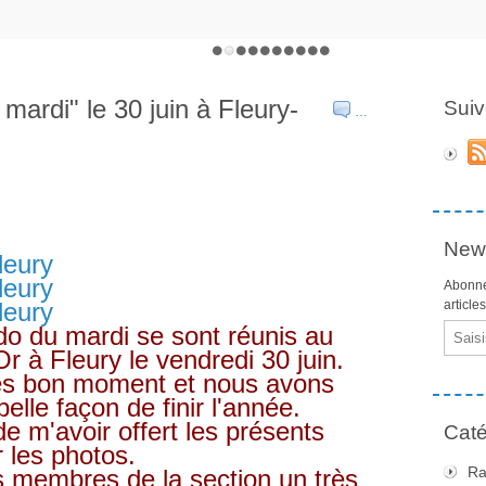
mardi" le 30 juin à Fleury-
Suiv
…
News
Abonne
article
o du mardi se sont réunis au
Email
 à Fleury le vendredi 30 juin.
ès bon moment et nous avons
elle façon de finir l'année.
m'avoir offert les présents
Caté
 les photos.
Ra
 membres de la section un très