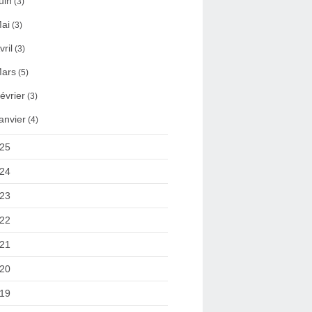
uin
(3)
ai
(3)
vril
(3)
ars
(5)
évrier
(3)
anvier
(4)
25
24
23
22
21
20
19