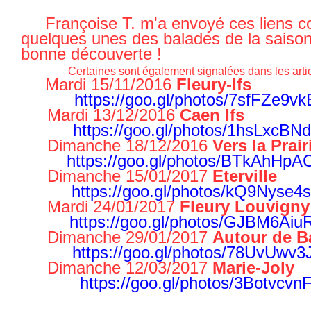
Françoise T. m'a envoyé ces liens c
quelques unes des balades de la saiso
bonne découverte !
Certaines sont également signalées dans les artic
Mardi 15/11/2016
Fleury-Ifs
https://goo.gl/photos/7sfFZe9
Mardi 13/12/2016
Caen Ifs
https://goo.gl/photos/1hsLxcB
Dimanche 18/12/2016
Vers la Prair
https://goo.gl/photos/BTkAhHp
Dimanche 15/01/2017
Eterville
https://goo.gl/photos/kQ9Nyse
Mardi 24/01/2017
Fleury Louvigny
https://goo.gl/photos/GJBM6Ai
Dimanche 29/01/2017
Autour de B
https://goo.gl/photos/78UvUwv
Dimanche 12/03/2017
Marie-Joly
https://goo.gl/photos/3Botvcv