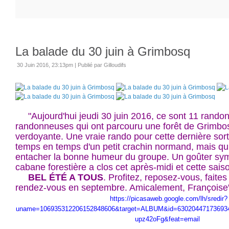
La balade du 30 juin à Grimbosq
30 Juin 2016, 23:13pm
|
Publié par Gilloudifs
"Aujourd'hui jeudi 30 juin 2016, ce sont 11 randon
randonneuses qui ont parcouru une forêt de Grimbo
verdoyante. Une vraie rando pour cette dernière so
temps en temps d'un petit crachin normand, mais qui
entacher la bonne humeur du groupe. Un goûter sy
cabane forestière a clos cet après-midi et cette sai
BEL ÉTÉ A TOUS
. Profitez, reposez-vous, faites
rendez-vous en septembre. Amicalement, Françoise
https://picasaweb.google.com/lh/sredir?
uname=106935312206152848606&target=ALBUM&id=63020447173693
upz42oFg&feat=email