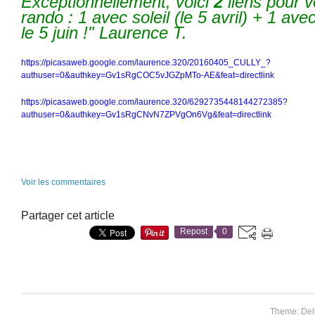
Exceptionnellement, voici
2
liens pour vo
rando : 1 avec soleil (le 5 avril) + 1 ave
le 5 juin !" Laurence T.
https://picasaweb.google.com/laurence.320/20160405_CULLY_?
authuser=0&authkey=Gv1sRgCOC5vJGZpMTo-AE&feat=directlink
https://picasaweb.google.com/laurence.320/6292735448144272385?
authuser=0&authkey=Gv1sRgCNvN7ZPVgOn6Vg&feat=directlink
Voir les commentaires
Partager cet article
Repost
0
Theme: Del