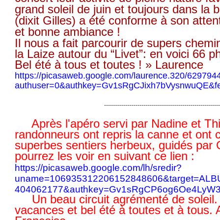
grand soleil de juin et toujours dans la
(dixit Gilles) a été conforme à son atte
et bonne ambiance !
Il nous a fait parcourir de supers chemi
la Laize autour du “Livet”: en voici 66 p
Bel été à tous et toutes ! » Laurence
https://picasaweb.google.com/laurence.320/62979
authuser=0&authkey=Gv1sRgCJixh7bVysnwuQE&feat
-----------------------------------------------------------
Après l'apéro servi par Nadine et Thi
randonneurs ont repris la canne et ont
superbes sentiers herbeux, guidés par 
pourrez les voir en suivant ce lien :
https://picasaweb.google.com/lh/sredir?
uname=106935312206152848606&target=ALB
404062177&authkey=Gv1sRgCP6og6Oe4LyW3Q
Un beau circuit agrémenté de soleil
vacances et bel été à toutes et à tous.