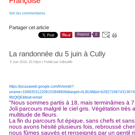
Françoise
Voir les commentaires
Partager cet article
Repost
0
La randonnée du 5 juin à Cully
5 Juin 2016, 20:19pm
|
Publié par Gilloudifs
https://picasaweb.google.com/lh/sredir?
uname=106935312206152848606&target=ALBUM&id=6292724674313674
9fzQlQE&feat=email
"Nous sommes partis à 18, mais terminâmes à 7.
Joli parcours malgré le ciel gris. Végétation très
multitude de fleurs.
La fin du parcours fut épique, sans chefs et sans
nous avons hésité plusieurs fois, rebroussé ch
nous fûmes sauvés et renseignés par un gentil r