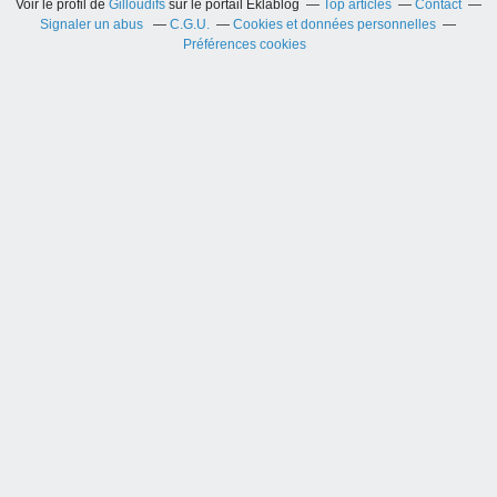
Voir le profil de
Gilloudifs
sur le portail Eklablog
Top articles
Contact
Signaler un abus
C.G.U.
Cookies et données personnelles
Préférences cookies