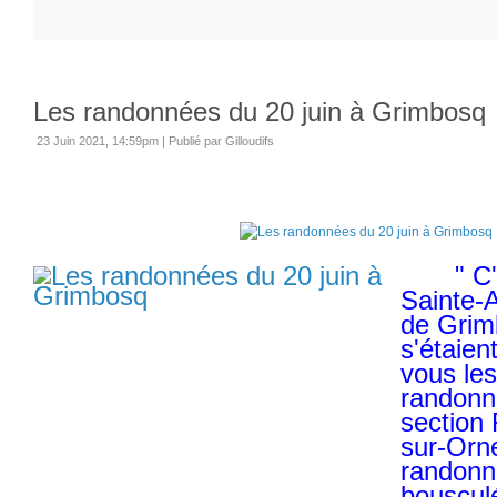
Les randonnées du 20 juin à Grimbosq
23 Juin 2021, 14:59pm
|
Publié par Gilloudifs
" C'es
Sainte-
de Grim
s'étaien
vous les
randonn
section
sur-Orne
randonn
bousculé