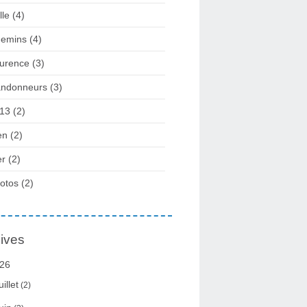
lle
(4)
emins
(4)
urence
(3)
ndonneurs
(3)
13
(2)
en
(2)
r
(2)
otos
(2)
ives
26
uillet
(2)