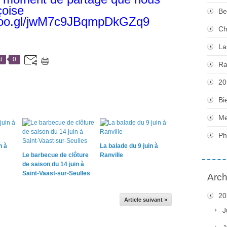
çoise
Be
.goo.gl/jwM7c9JBqmpDkGZq9
Ch
La
t
0
Ra
20
Bi
Me
Ph
n à
La balade du 9 juin à
Le barbecue de clôture
Ranville
de saison du 14 juin à
Saint-Vaast-sur-Seulles
Arch
20
Article suivant »
J