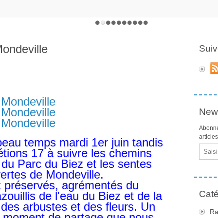
Mondeville
Suiv
News
Abonne
article
u temps mardi 1er juin tandis
Email
tions 17 à suivre les chemins
du Parc du Biez et les sentes
ertes de Mondeville.
réservés, agrémentés du
Caté
ouillis de l'eau du Biez et de la
des arbustes et des fleurs. Un
Ra
un moment de partage que nous