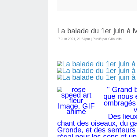
La balade du 1er juin à 
7 Juin 2021, 21:54pm
|
Publié par Gilloudifs
" Grand bea
que nous é
ombragés 
v
Des lieux p
chant des oiseaux, du gaz
Gronde, et des senteurs 
régal pour les sens et 