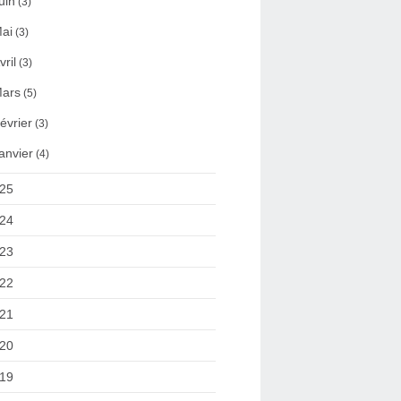
uin
(3)
ai
(3)
vril
(3)
ars
(5)
évrier
(3)
anvier
(4)
25
24
23
22
21
20
19